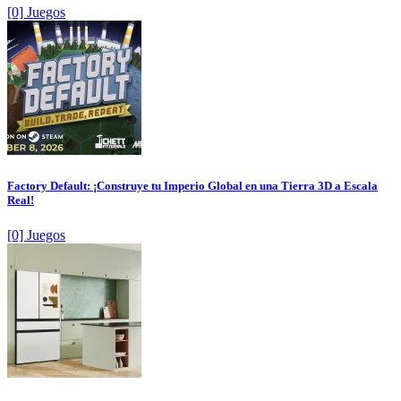
[0] Juegos
Factory Default: ¡Construye tu Imperio Global en una Tierra 3D a Escala
Real!
[0] Juegos