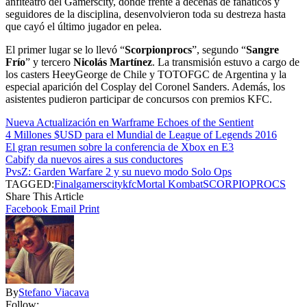
anfiteatro del Gamerscity, donde frente a decenas de fanáticos y
seguidores de la disciplina, desenvolvieron toda su destreza hasta
que cayó el último jugador en pelea.
El primer lugar se lo llevó “
Scorpionprocs
”, segundo “
Sangre
Frío
” y tercero
Nicolás Martínez
. La transmisión estuvo a cargo de
los casters HeeyGeorge de Chile y TOTOFGC de Argentina y la
especial aparición del Cosplay del Coronel Sanders. Además, los
asistentes pudieron participar de concursos con premios KFC.
Nueva Actualización en Warframe Echoes of the Sentient
4 Millones $USD para el Mundial de League of Legends 2016
El gran resumen sobre la conferencia de Xbox en E3
Cabify da nuevos aires a sus conductores
PvsZ: Garden Warfare 2 y su nuevo modo Solo Ops
TAGGED:
Final
gamerscity
kfc
Mortal Kombat
SCORPIOPROCS
Share This Article
Facebook
Email
Print
By
Stefano Viacava
Follow: