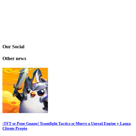
Our Social
Other news
¡TFT se Pone Guapo! Teamfight Tactics se Mueve a Unreal Engine y Lanza
Cliente Propio